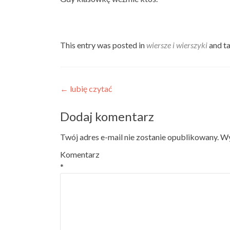
This entry was posted in
wiersze i wierszyki
and t
Nawigacja
←
lubię czytać
wpisu
Dodaj komentarz
Twój adres e-mail nie zostanie opublikowany.
Wy
Komentarz
*