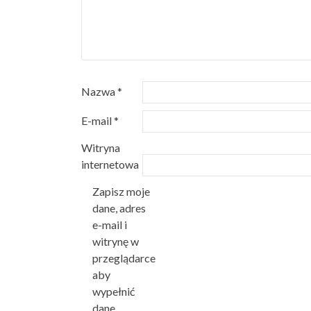
Nazwa
*
E-mail
*
Witryna
internetowa
Zapisz moje
dane, adres
e-mail i
witrynę w
przeglądarce
aby
wypełnić
dane