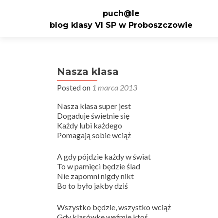
puch@le
blog klasy VI SP w Proboszczowie
Nasza klasa
Posted on
1 marca 2013
Nasza klasa super jest
Dogaduje świetnie się
Każdy lubi każdego
Pomagają sobie wciąż
A gdy pójdzie każdy w świat
To w pamięci będzie ślad
Nie zapomni nigdy nikt
Bo to było jakby dziś
Wszystko będzie, wszystko wciąż
Gdy klasówkę weźmie ktoś.