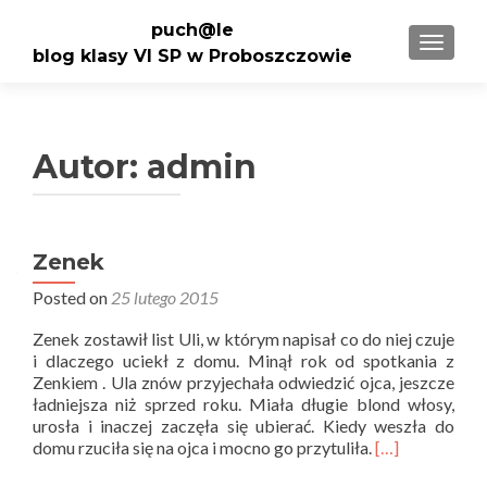
puch@le
TOGGLE
blog klasy VI SP w Proboszczowie
Autor:
admin
Nawigacja
Zenek
po
Posted on
25 lutego 2015
wpisach
Zenek zostawił list Uli, w którym napisał co do niej czuje
i dlaczego uciekł z domu. Minął rok od spotkania z
Zenkiem . Ula znów przyjechała odwiedzić ojca, jeszcze
ładniejsza niż sprzed roku. Miała długie blond włosy,
urosła i inaczej zaczęła się ubierać. Kiedy weszła do
Read
domu rzuciła się na ojca i mocno go przytuliła.
[…]
more