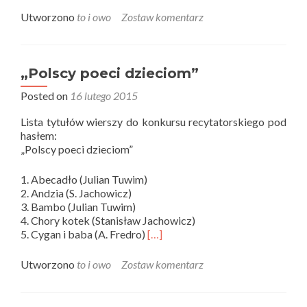
Utworzono
to i owo
Zostaw komentarz
„Polscy poeci dzieciom”
Posted on
16 lutego 2015
Lista tytułów wierszy do konkursu recytatorskiego pod
hasłem:
„Polscy poeci dzieciom”
1. Abecadło (Julian Tuwim)
2. Andzia (S. Jachowicz)
3. Bambo (Julian Tuwim)
4. Chory kotek (Stanisław Jachowicz)
5. Cygan i baba (A. Fredro)
[…]
Utworzono
to i owo
Zostaw komentarz